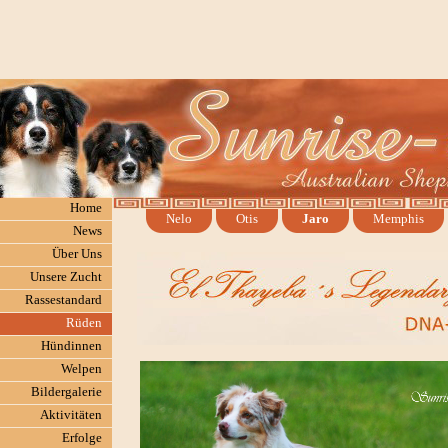
Home
Nelo
Otis
Jaro
Memphis
News
Über Uns
Unsere Zucht
Rassestandard
Rüden
Hündinnen
Welpen
Bildergalerie
Aktivitäten
Erfolge