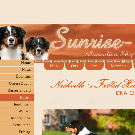
Home
Nelo
Otis
Jaro
Memphis
News
Über Uns
Unsere Zucht
Rassestandard
Rüden
Hündinnen
Welpen
Bildergalerie
Aktivitäten
Erfolge